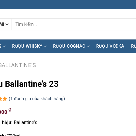
Tìm
kiếm:
G
RƯỢU WHISKY
RƯỢU COGNAC
RƯỢU VODKA
R
BALLANTINE'S
 Ballantine’s 23
(
1
đánh giá của khách hàng)
n 5
₫
000
á
 hiệu:
Ballantine’s