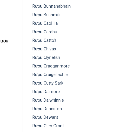
Rượu Bunnahabhain
Rượu Bushmills
Rượu Caol Ila
Rượu Cardhu
 rượu
Rượu Catto's
Rượu Chivas
Rượu Clynelish
Rượu Cragganmore
Rượu Craigellachie
Rượu Cutty Sark
Rượu Dalmore
Rượu Dalwhinnie
Rượu Deanston
Rượu Dewar's
Rượu Glen Grant