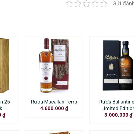
Gửi đánh
n 25
Rượu Macallan Terra
Rượu Ballantine
k
Limited Editio
4.600.000
₫
0
₫
3.000.000
₫