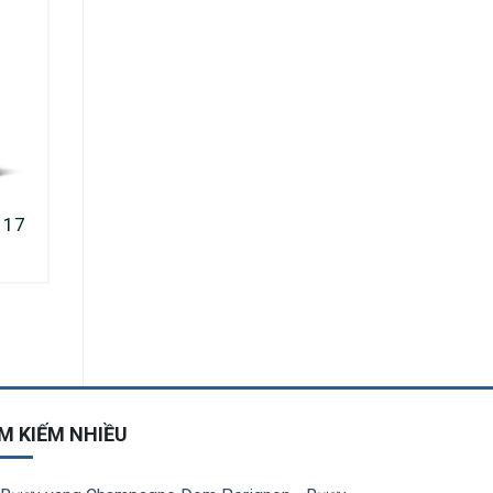
s 17
M KIẾM NHIỀU