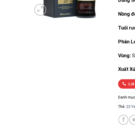
Dung tí
Nồng đ
Tuổi rư
Phân Lo
Vùng:
S
Xuất Xứ
Liê
Danh mục
Thẻ:
23 Y