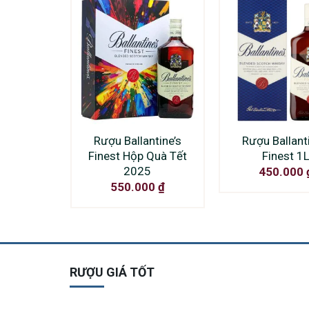
Rượu Ballantine’s
Rượu Ballanti
Finest Hộp Quà Tết
Finest 1
2025
450.000
550.000
₫
RƯỢU GIÁ TỐT