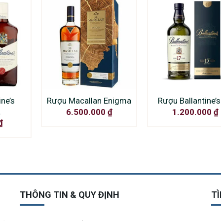
ne’s
Rượu Macallan Enigma
Rượu Ballantine’
L
6.500.000
₫
1.200.000
₫
₫
THÔNG TIN & QUY ĐỊNH
TÌ