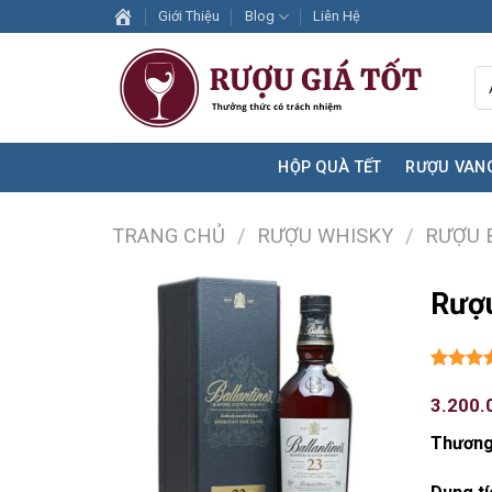
Skip
Giới Thiệu
Blog
Liên Hệ
to
content
HỘP QUÀ TẾT
RƯỢU VAN
TRANG CHỦ
/
RƯỢU WHISKY
/
RƯỢU 
Rượu
5.00
1
trê
dựa trên
3.200.
đánh gi
Thương