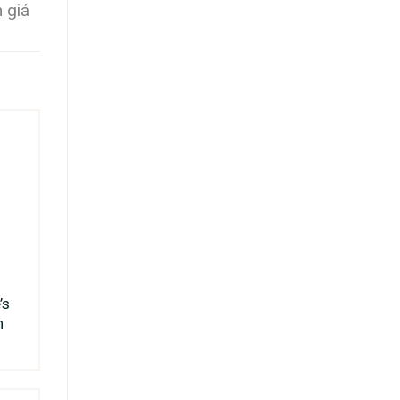
 giá
’s
n