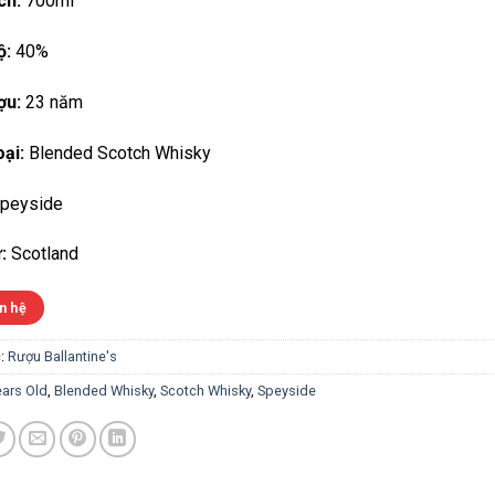
ch:
700ml
ộ:
40%
ợu:
23 năm
ại:
Blended Scotch Whisky
peyside
:
Scotland
n hệ
:
Rượu Ballantine's
ears Old
,
Blended Whisky
,
Scotch Whisky
,
Speyside