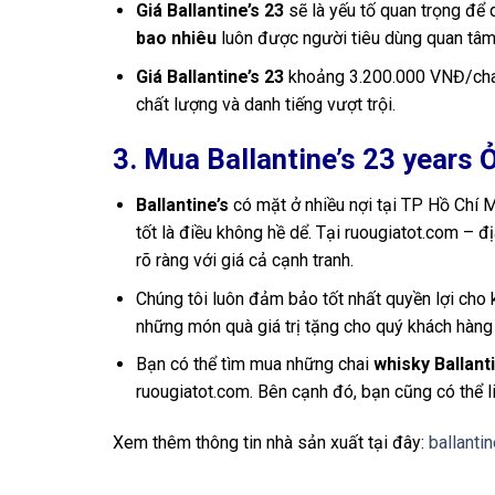
Giá Ballantine’s 23
sẽ là yếu tố quan trọng để
bao nhiêu
luôn được người tiêu dùng quan tâm
Giá Ballantine’s 23
khoảng 3.200.000 VNĐ/cha
chất lượng và danh tiếng vượt trội.
3. Mua Ballantine’s 23 years
Ballantine’s
có mặt ở nhiều nợi tại TP Hồ Chí M
tốt là điều không hề dể. Tại ruougiatot.com –
rõ ràng với giá cả cạnh tranh.
Chúng tôi luôn đảm bảo tốt nhất quyền lợi cho
những món quà giá trị tặng cho quý khách hàng
Bạn có thể tìm mua những chai
whisky Ballant
ruougiatot.com. Bên cạnh đó, bạn cũng có thể l
Xem thêm thông tin nhà sản xuất tại đây:
ballanti