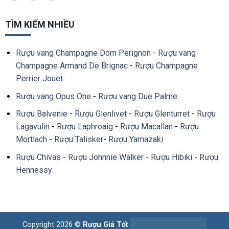
TÌM KIẾM NHIỀU
Rượu vang Champagne Dom Perignon
-
Rượu vang
Champagne Armand De Brignac
-
Rượu Champagne
Perrier Jouet
Rượu vang Opus One
-
Rượu vang Due Palme
Rượu Balvenie
-
Rượu Glenlivet
-
Rượu Glenturret
-
Rượu
Lagavulin
-
Rượu Laphroaig
-
Rượu Macallan
-
Rượu
Mortlach
-
Rượu Talisker
-
Rượu Yamazaki
Rượu Chivas
-
Rượu Johnnie Walker
-
Rượu Hibiki
-
Rượu
Hennessy
Copyright 2026 ©
Rượu Giá Tốt