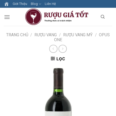
Skip
Giới Thiệu
Blog
Liên Hệ
to
content
TRANG CHỦ
/
RƯỢU VANG
/
RƯỢU VANG MỸ
/
OPUS
ONE
LỌC