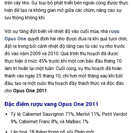
trên cây nho. Sự loại bỏ phát triển bên ngoài cũng được thực
hiện để tạo ra không gian mở giữa các chùm, nâng cao sự
lưu thông không khí.
Với sự tăng đột biến về nhiệt độ vào cuối mùa, nhà
rượu
Opus One
quyết định hái nho được đưa ra khi quả tươi chín,
đặt ra trong bối cảnh nhiệt độ tăng cao từ các vụ nho trước
đó vào năm 2009 và 2010. Quá trình thu hoạch đã được
thực hiện ở mức 45% trước khi một cơn bão đầu tháng 10
làm trì hoãn lại một tuần. Cuối cùng, vụ thu hoạch đã hoàn
thành vào ngày 25 tháng 10, chỉ hơn một tháng sau khi bắt
đầu, tạo ra một cuộc thu hoạch đầy thách thức và độc đáo
cho
Opus One 2011
.
Đặc điểm rượu vang Opus One 2011
Tỷ lệ: Cabernet Sauvignon 71%, Merlot 11%, Petit Verdot
9%, Cabernet Franc 8%, và Malbec 1%
Lão hoá: 18 tháng trong gỗ sồi Pháp mới