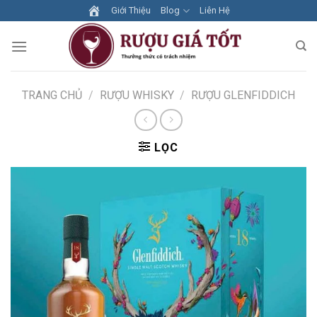
Skip
Giới Thiệu
Blog
Liên Hệ
to
content
TRANG CHỦ
/
RƯỢU WHISKY
/
RƯỢU GLENFIDDICH
LỌC