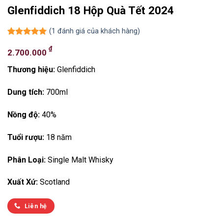
Glenfiddich 18 Hộp Quà Tết 2024
(
1
đánh giá của khách hàng)
5.00
1
trên 5
₫
dựa trên
2.700.000
đánh giá
Thương hiệu:
Glenfiddich
Dung tích:
700ml
Nồng độ:
40%
Tuổi rượu:
18 năm
Phân Loại:
Single Malt Whisky
Xuất Xứ:
Scotland
Liên hệ