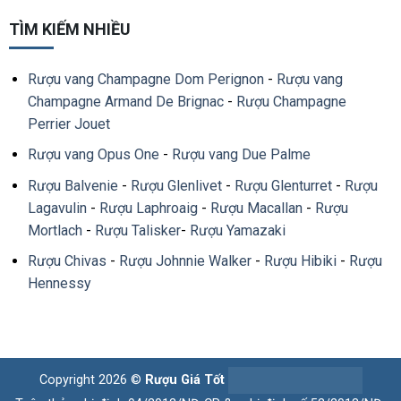
TÌM KIẾM NHIỀU
Rượu vang Champagne Dom Perignon
-
Rượu vang
Champagne Armand De Brignac
-
Rượu Champagne
Perrier Jouet
Rượu vang Opus One
-
Rượu vang Due Palme
Rượu Balvenie
-
Rượu Glenlivet
-
Rượu Glenturret
-
Rượu
Lagavulin
-
Rượu Laphroaig
-
Rượu Macallan
-
Rượu
Mortlach
-
Rượu Talisker
-
Rượu Yamazaki
Rượu Chivas
-
Rượu Johnnie Walker
-
Rượu Hibiki
-
Rượu
Hennessy
Copyright 2026 ©
Rượu Giá Tốt