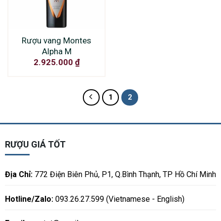
Rượu vang Montes
Alpha M
2.925.000
₫
1
2
RƯỢU GIÁ TỐT
Địa Chỉ:
772 Điện Biên Phủ, P1, Q.Bình Thạnh, TP Hồ Chí Minh
Hotline/Zalo:
093.26.27.599 (Vietnamese - English)