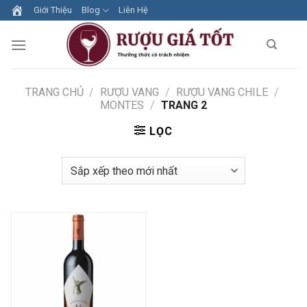
Skip
Giới Thiệu
Blog
Liên Hệ
to
content
TRANG CHỦ
/
RƯỢU VANG
/
RƯỢU VANG CHILE
/
MONTES
/
TRANG 2
LỌC