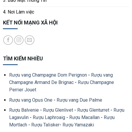
3. Bảo Mật Thông Tin
4. Nơi Làm việc
KẾT NỐI MẠNG XÃ HỘI
TÌM KIẾM NHIỀU
Rượu vang Champagne Dom Perignon
-
Rượu vang
Champagne Armand De Brignac
-
Rượu Champagne
Perrier Jouet
Rượu vang Opus One
-
Rượu vang Due Palme
Rượu Balvenie
-
Rượu Glenlivet
-
Rượu Glenturret
-
Rượu
Lagavulin
-
Rượu Laphroaig
-
Rượu Macallan
-
Rượu
Mortlach
-
Rượu Talisker
-
Rượu Yamazaki