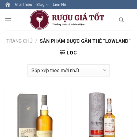
Skip
Giới Thiệu
Blog
Liên Hệ
to
content
TRANG CHỦ
/
SẢN PHẨM ĐƯỢC GẮN THẺ “LOWLAND”
LỌC