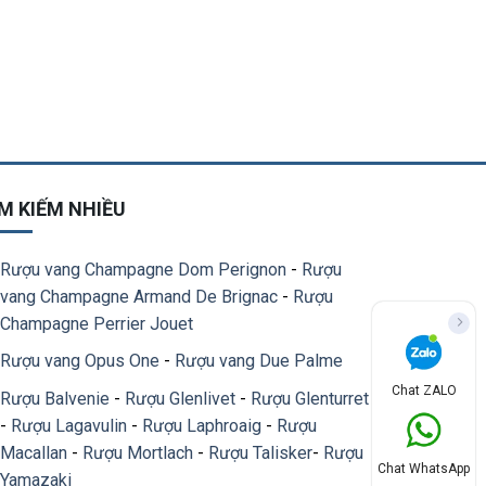
M KIẾM NHIỀU
Rượu vang Champagne Dom Perignon
-
Rượu
vang Champagne Armand De Brignac
-
Rượu
Champagne Perrier Jouet
Rượu vang Opus One
-
Rượu vang Due Palme
Chat ZALO
Rượu Balvenie
-
Rượu Glenlivet
-
Rượu Glenturret
-
Rượu Lagavulin
-
Rượu Laphroaig
-
Rượu
Macallan
-
Rượu Mortlach
-
Rượu Talisker
-
Rượu
Chat WhatsApp
Yamazaki