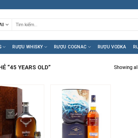
Tìm
kiếm:
G
RƯỢU WHISKY
RƯỢU COGNAC
RƯỢU VODKA
R
Ẻ “45 YEARS OLD”
Showing all