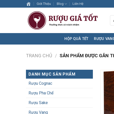
Skip
Giới Thiệu
Blog
Liên Hệ
to
content
HỘP QUÀ TẾT
RƯỢU VAN
TRANG CHỦ
/
SẢN PHẨM ĐƯỢC GẮN TH
DANH MỤC SẢN PHẨM
Rượu Cognac
Rượu Pha Chế
Rượu Sake
Rượu Vang