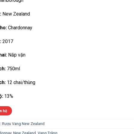
arlborough
:
New Zealand
ho:
Chardonnay
:
2017
ai:
Nắp vặn
ch:
750ml
ch:
12 chai/thùng
ộ:
13%
n hệ
:
Rượu Vang New Zealand
donnay
,
New Zealand
,
Vang Trắng