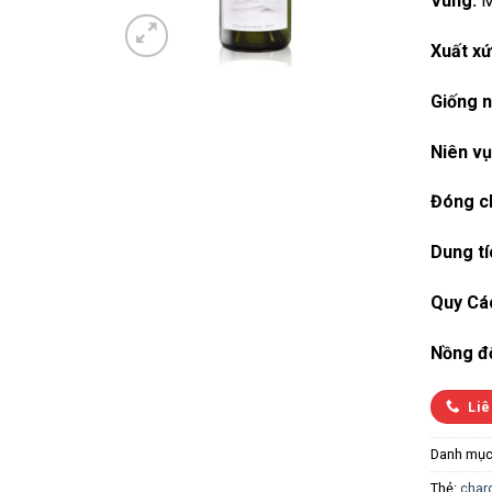
Vùng:
M
Xuất xứ
Giống n
Niên vụ
Đóng ch
Dung tí
Quy Cá
Nồng đ
Liê
Danh mục
Thẻ:
char