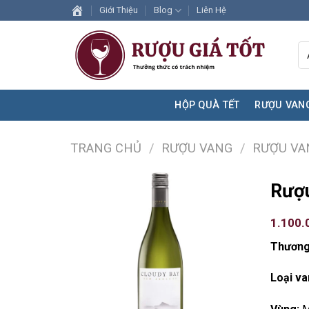
Skip
Giới Thiệu
Blog
Liên Hệ
to
content
HỘP QUÀ TẾT
RƯỢU VAN
TRANG CHỦ
/
RƯỢU VANG
/
RƯỢU VA
Rượu
1.100.
Thương
Loại va