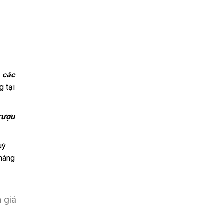
ó
các
g tại
 rượu
uý
 hàng
 giá