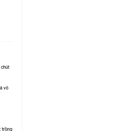
 chút
và vô
 trồng