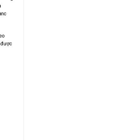
à
anc
heo
t được