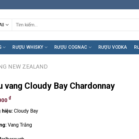
Tìm
kiếm:
G
RƯỢU WHISKY
RƯỢU COGNAC
RƯỢU VODKA
R
NG NEW ZEALAND
 vang Cloudy Bay Chardonnay
₫
000
 hiệu:
Cloudy Bay
ng:
Vang Trắng