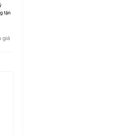
ý
g tận
 giá