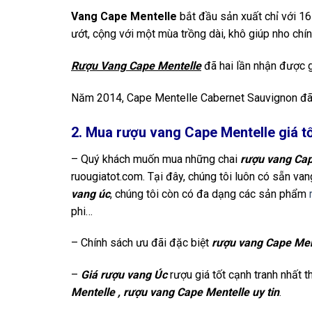
Vang Cape Mentelle
bắt đầu sản xuất chỉ với 16
ướt, cộng với một mùa trồng dài, khô giúp nho chín
Rượu Vang Cape Mentelle
đã hai lần nhận được 
Năm 2014, Cape Mentelle Cabernet Sauvignon đã
2. Mua rượu vang Cape Mentelle giá t
– Quý khách muốn mua những chai
rượu vang Cap
ruougiatot.com. Tại đây, chúng tôi luôn có sẵn va
vang úc
, chúng tôi còn có đa dạng các sản phẩm
phi…
– Chính sách ưu đãi đặc biệt
rượu vang Cape Ment
–
Giá rượu vang Úc
rượu giá tốt cạnh tranh nhất t
Mentelle , r
ượu vang Cape Mentelle
uy tin
.