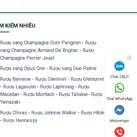
M KIẾM NHIỀU
Rượu vang Champagne Dom Perignon
-
Rượu
vang Champagne Armand De Brignac
-
Rượu
Champagne Perrier Jouet
Rượu vang Opus One
-
Rượu vang Due Palme
Chat ZALO
Rượu Balvenie
-
Rượu Glenlivet
-
Rượu Glenturret
-
Rượu Lagavulin
-
Rượu Laphroaig
-
Rượu
Macallan
-
Rượu Mortlach
-
Rượu Talisker
-
Rượu
Chat WhatsApp
Yamazaki
Rượu Chivas
-
Rượu Johnnie Walker
-
Rượu Hibiki
-
Rượu Hennessy
Messenger