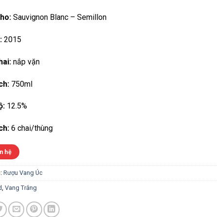
ho:
Sauvignon Blanc – Semillon
:
2015
ai:
nắp vặn
ch:
750ml
ộ:
12.5%
ch:
6 chai/thùng
n hệ
:
Rượu Vang Úc
d
,
Vang Trắng