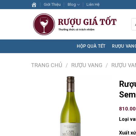
Skip
Giới Thiệu
Blog
Liên Hệ
to
content
HỘP QUÀ TẾT
RƯỢU VAN
TRANG CHỦ
/
RƯỢU VANG
/
RƯỢU VA
Rượu
Semi
810.0
Loại va
Xuất xứ