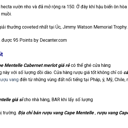
 hecta vườn nho và đã mở rộng ra 150. Ở đây khí hậu biển ôn hò
 muồi.
giải thưởng coveted nhất tại Úc, Jimmy Watson Memorial Trophy.
 được 95 Points by Decanter.com
ốt
e Mentelle Cabernet merlot giá rẻ
có thể ghé cửa hàng
ng này với số lượng dồi dào. Cửa hàng rượu giá tốt không chỉ có
cá
rượu vang
đến từ những vùng đất nổi tiếng tại Pháp, ý, Mỹ, Chile,
elle giá sỉ
cho nhà hàng, BAR khi lấy số lượng
hị trường.
Địa chỉ bán rượu vang Cape Mentelle
,
rượu vang Cap