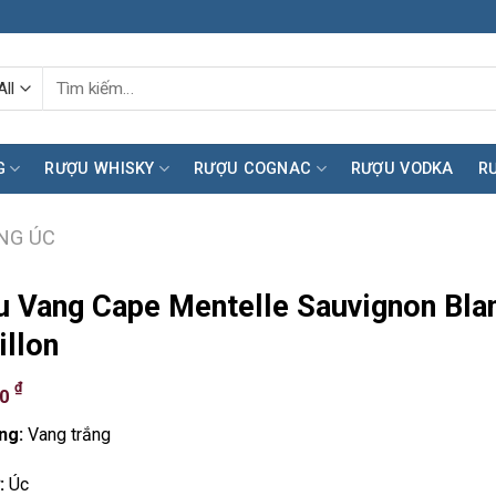
Tìm
kiếm:
G
RƯỢU WHISKY
RƯỢU COGNAC
RƯỢU VODKA
R
NG ÚC
 Vang Cape Mentelle Sauvignon Bla
llon
₫
00
ng:
Vang trắng
:
Úc