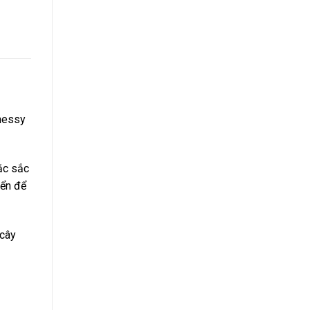
nessy
ặc sắc
iển để
 cây