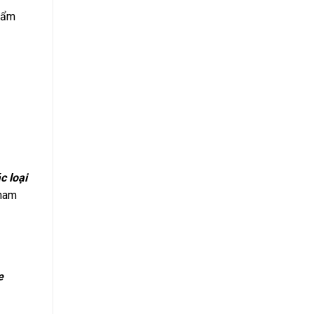
a ẩm
c loại
 nam
e