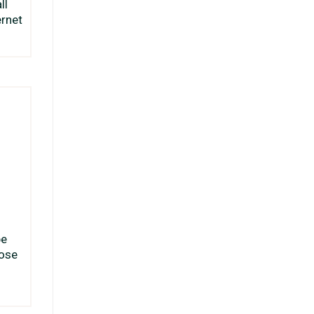
ll
rnet
pe
oose