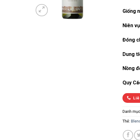
Giống n
Niên vụ
Đóng ch
Dung tí
Nồng đ
Quy Cá
Liê
Danh mục
Thẻ:
Blen