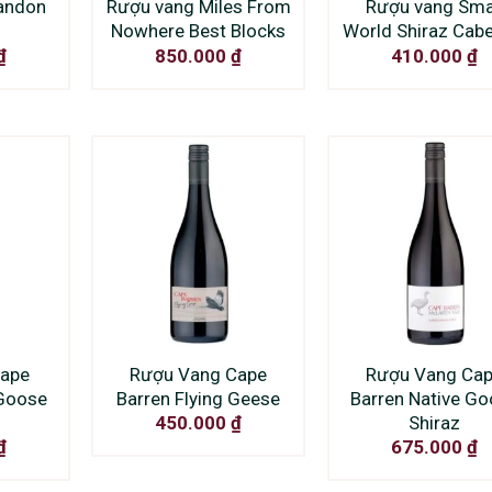
andon
Rượu vang Miles From
Rượu vang Sma
Nowhere Best Blocks
World Shiraz Cabe
₫
850.000
₫
410.000
₫
Cape
Rượu Vang Cape
Rượu Vang Ca
 Goose
Barren Flying Geese
Barren Native G
Shiraz
450.000
₫
₫
675.000
₫