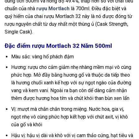
dung tích 500ml và nồng độ 49.4%, thấp hơn so với chai tiêu
chuẩn của nhà
rượu Mortlach
là 700ml. Điều đặc biệt và
quý hiếm của chai rượu Mortlach 32 này là nó được đóng từ
rượu nguyên chất từ duy nhất một thùng ủ (Cask Strength,
Single Cask).
Đặc điểm rượu Mortlach 32 Năm 500ml
Màu sắc: vàng hổ phách đậm
Hương: rượu cho cảm giảm nhẹ nhàng mềm mại vô cùng
phức hợp. Mở đầy bằng hương gổ và thuộc da tiếp theo
là hương chuối xanh kế hợp với sự ngọt ngào của đường
vang và kem vani. Ngoài ra bạn còn dể dàng cảm nhận
thêm được hương hoa tím và chút khói than bùn xen lẩn
Vị: mượt mà chắn chắn trong miệng. Nước hoa, gia vị,
ngọt nhẹ vô cùng phức hợp kết hợp với chút axit, vị khô
của gổ và khói
Hậu vị: hậu vị dài và khô với vị cam thảo cứng, hạt tiêu và