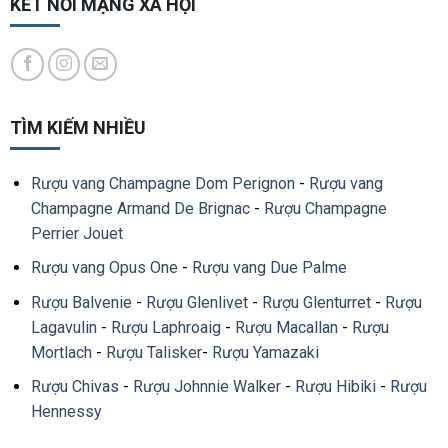
KẾT NỐI MẠNG XÃ HỘI
TÌM KIẾM NHIỀU
Rượu vang Champagne Dom Perignon
-
Rượu vang
Champagne Armand De Brignac
-
Rượu Champagne
Perrier Jouet
Rượu vang Opus One
-
Rượu vang Due Palme
Rượu Balvenie
-
Rượu Glenlivet
-
Rượu Glenturret
-
Rượu
Lagavulin
-
Rượu Laphroaig
-
Rượu Macallan
-
Rượu
Mortlach
-
Rượu Talisker
-
Rượu Yamazaki
Rượu Chivas
-
Rượu Johnnie Walker
-
Rượu Hibiki
-
Rượu
Hennessy