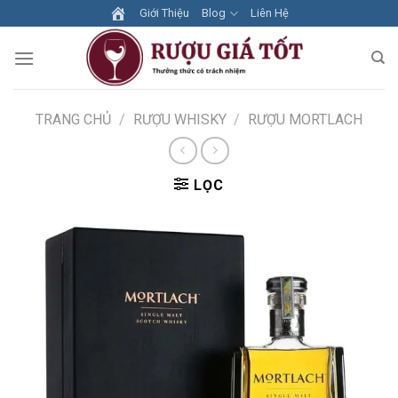
Skip
Giới Thiệu
Blog
Liên Hệ
to
content
TRANG CHỦ
/
RƯỢU WHISKY
/
RƯỢU MORTLACH
LỌC