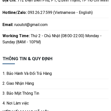
Địa Chỉ:
772 Điện Biên Phủ, P1, Q.Bình Thạnh, TP Hồ Chí Minh
Hotline/Zalo:
093.26.27.599 (Vietnamese - English)
Email:
ruoutot@gmail.com
Working Time:
Thứ 2 - Chủ Nhật (08:00-22:00) Monday -
Sunday (8AM - 10PM)
THÔNG TIN & QUY ĐỊNH
1. Bảo Hành Và Đổi Trả Hàng
2. Giao Nhận Hàng
3. Bảo Mật Thông Tin
4. Nơi Làm việc