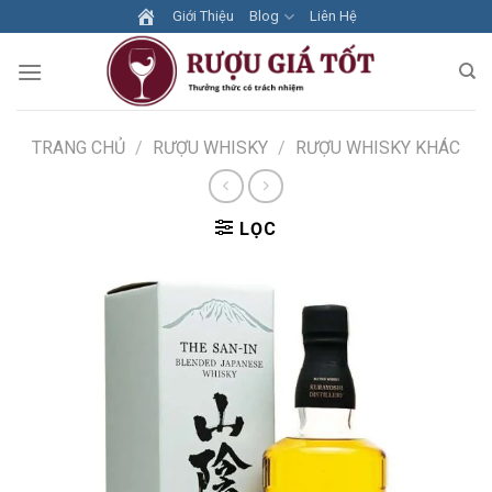
Skip
Giới Thiệu
Blog
Liên Hệ
to
content
TRANG CHỦ
/
RƯỢU WHISKY
/
RƯỢU WHISKY KHÁC
LỌC