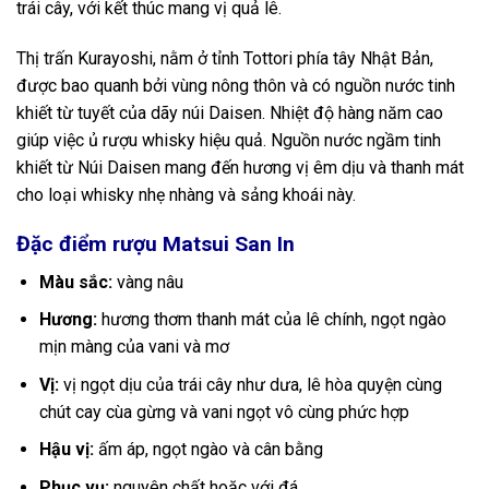
trái cây, với kết thúc mang vị quả lê.
Thị trấn Kurayoshi, nằm ở tỉnh Tottori phía tây Nhật Bản,
được bao quanh bởi vùng nông thôn và có nguồn nước tinh
khiết từ tuyết của dãy núi Daisen. Nhiệt độ hàng năm cao
giúp việc ủ rượu whisky hiệu quả. Nguồn nước ngầm tinh
khiết từ Núi Daisen mang đến hương vị êm dịu và thanh mát
cho loại whisky nhẹ nhàng và sảng khoái này.
Đặc điểm rượu Matsui San In
Màu sắc:
vàng nâu
Hương:
hương thơm thanh mát của lê chính, ngọt ngào
mịn màng của vani và mơ
Vị:
vị ngọt dịu của trái cây như dưa, lê hòa quyện cùng
chút cay cùa gừng và vani ngọt vô cùng phức hợp
Hậu vị:
ấm áp, ngọt ngào và cân bằng
Phục vụ:
nguyên chất hoặc với đá.