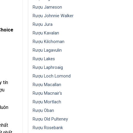
Rượu Jameson
Rượu Johnnie Walker
Rượu Jura
Choice
Rượu Kavalan
Rượu Kilchoman
Rượu Lagavulin
Rượu Lakes
Rượu Laphroaig
Rượu Loch Lomond
 tín
Rượu Macallan
ượu
Rượu Macnair's
Rượu Mortlach
 luôn
Rượu Oban
Rượu Old Pulteney
nhất
Rượu Rosebank
t nhất.