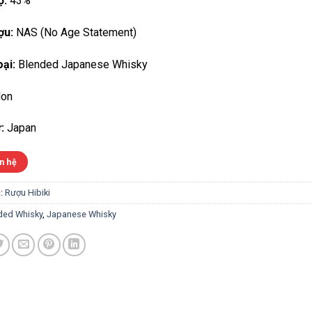
ộ:
43%
ợu:
NAS (No Age Statement)
ại:
Blended Japanese Whisky
on
:
Japan
n hệ
:
Rượu Hibiki
ded Whisky
,
Japanese Whisky