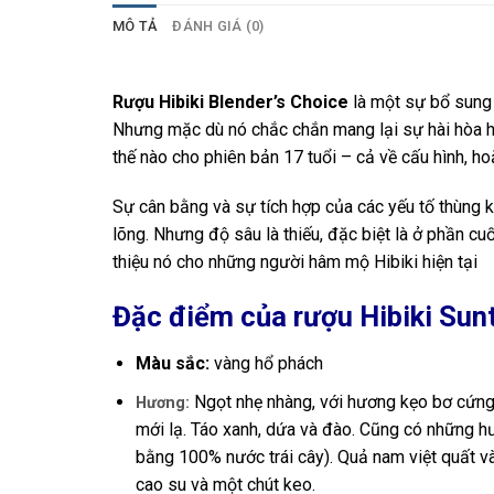
MÔ TẢ
ĐÁNH GIÁ (0)
Rượu Hibiki Blender’s Choice
là một sự bổ sung
Nhưng mặc dù nó chắc chắn mang lại sự hài hòa 
thế nào cho phiên bản 17 tuổi – cả về cấu hình, ho
Sự cân bằng và sự tích hợp của các yếu tố thùng 
lõng. Nhưng độ sâu là thiếu, đặc biệt là ở phần cuố
thiệu nó cho những người hâm mộ Hibiki hiện tại
Đặc điểm của rượu Hibiki Sun
Màu sắc:
vàng hổ phách
Ngọt nhẹ nhàng, với hương kẹo bơ cứng
Hương:
mới lạ. Táo xanh, dứa và đào. Cũng có những hư
bằng 100% nước trái cây). Quả nam việt quất và 
cao su và một chút keo.