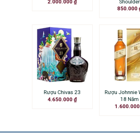
Shoulder
2.000.000
₫
850.000
Rượu Chivas 23
Rượu Johnnie 
18 Năm
4.650.000
₫
1.600.00