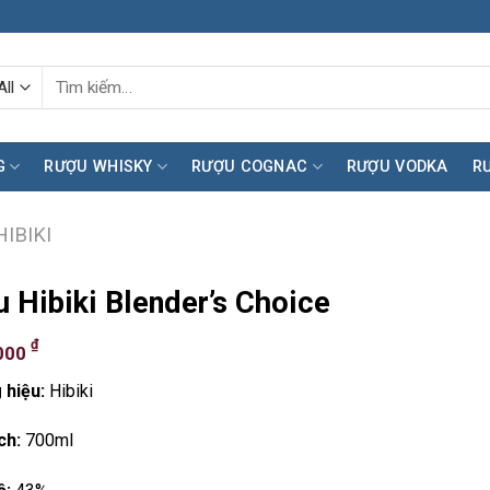
Tìm
kiếm:
G
RƯỢU WHISKY
RƯỢU COGNAC
RƯỢU VODKA
R
IBIKI
 Hibiki Blender’s Choice
₫
000
 hiệu:
Hibiki
ch:
700ml