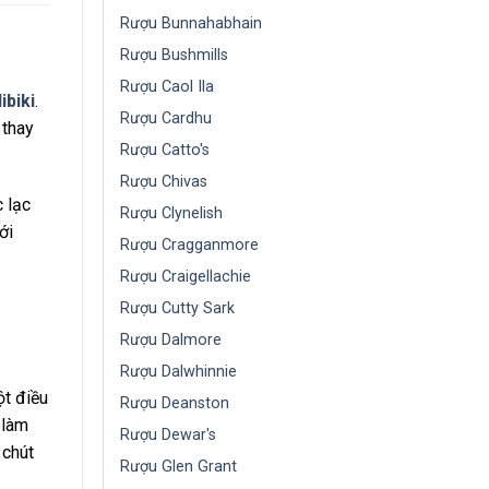
Rượu Bunnahabhain
Rượu Bushmills
Rượu Caol Ila
ibiki
.
Rượu Cardhu
 thay
Rượu Catto's
Rượu Chivas
 lạc
Rượu Clynelish
ới
Rượu Cragganmore
Rượu Craigellachie
Rượu Cutty Sark
Rượu Dalmore
Rượu Dalwhinnie
ột điều
Rượu Deanston
 làm
Rượu Dewar's
 chút
Rượu Glen Grant