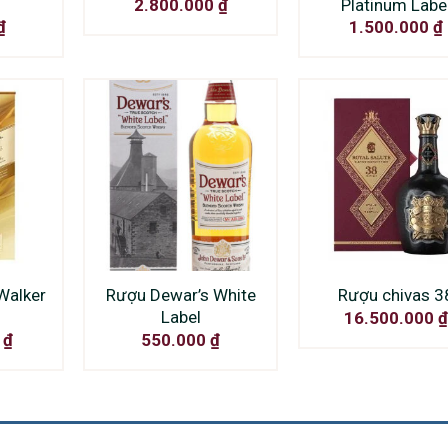
Platinum Labe
2.800.000
₫
₫
1.500.000
₫
Walker
Rượu Dewar’s White
Rượu chivas 3
Label
16.500.000
₫
0
₫
550.000
₫