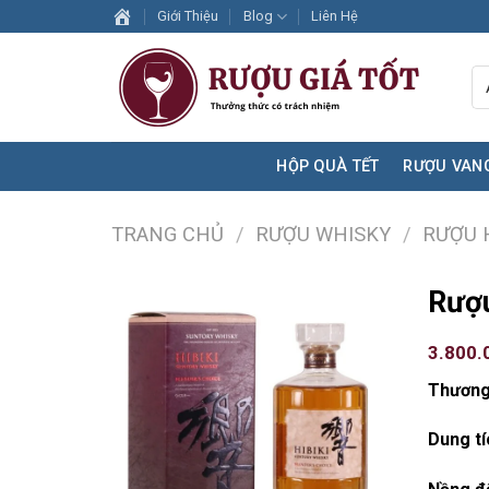
Skip
Giới Thiệu
Blog
Liên Hệ
to
content
HỘP QUÀ TẾT
RƯỢU VAN
TRANG CHỦ
/
RƯỢU WHISKY
/
RƯỢU H
Rượu
3.800.
Thương
Dung tí