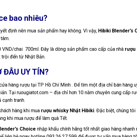
ice bao nhiêu?
uyết định nên mua sản phẩm hay không. Vì vậy,
Hibiki Blender’s 
 tâm.
0 VND/chai 700ml. Đây là dòng sản phẩm cao cấp của nhà
rượu
 trội đến từ Nhật Bản.
Ở ĐÂU UY TÍN?
cửa hàng rượu tại TP Hồ Chí Minh . Để tìm một địa chỉ bán hàng uy
giản. Tại ruougiatot.com – địa chỉ hơn 10 năm chuyên cung cấp r
 cạnh tranh.
 khách hàng khi mua
rượu whisky Nhật Hibiki
. Đặc biệt, chúng tôi
àng khi mua rượu để làm quà Tết.
Blender’s Choice
nhập khẩu chính hãng tốt nhất giao hàng nhanh 
hể liên hệ ngay hotline 093.26.27.599 để được tư vấn mua hàng tố