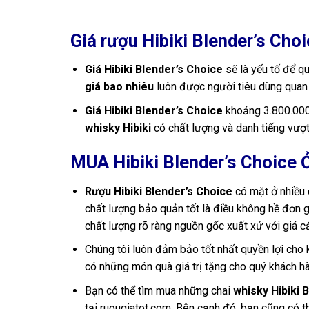
Giá rượu Hibiki Blender’s Cho
Giá Hibiki Blender’s Choice
sẽ là yếu tố để q
giá bao nhiêu
luôn được người tiêu dùng quan
Giá Hibiki Blender’s Choice
khoảng 3.800.00
whisky Hibiki
có chất lượng và danh tiếng vượt
MUA Hibiki Blender’s Choice 
Rượu Hibiki Blender’s Choice
có mặt ở nhiều 
chất lượng bảo quản tốt là điều không hề đơn 
chất lượng rõ ràng nguồn gốc xuất xứ với giá cả
Chúng tôi luôn đảm bảo tốt nhất quyền lợi cho
có những món quà giá trị tặng cho quý khách h
Bạn có thể tìm mua những chai
whisky Hibiki 
tại ruougiatot.com. Bên cạnh đó, bạn cũng có t