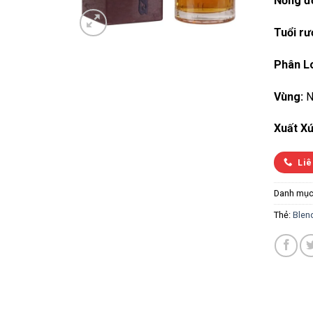
Nồng đ
Tuổi rư
Phân Lo
Vùng:
N
Xuất Xứ
Liê
Danh mục
Thẻ:
Blen