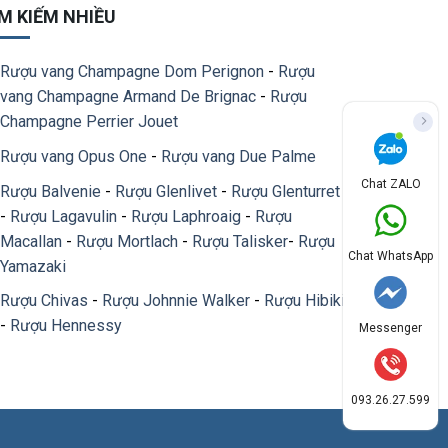
M KIẾM NHIỀU
Rượu vang Champagne Dom Perignon
-
Rượu
vang Champagne Armand De Brignac
-
Rượu
Champagne Perrier Jouet
Rượu vang Opus One
-
Rượu vang Due Palme
Chat ZALO
Rượu Balvenie
-
Rượu Glenlivet
-
Rượu Glenturret
-
Rượu Lagavulin
-
Rượu Laphroaig
-
Rượu
Macallan
-
Rượu Mortlach
-
Rượu Talisker
-
Rượu
Chat WhatsApp
Yamazaki
Rượu Chivas
-
Rượu Johnnie Walker
-
Rượu Hibiki
-
Rượu Hennessy
Messenger
093.26.27.599