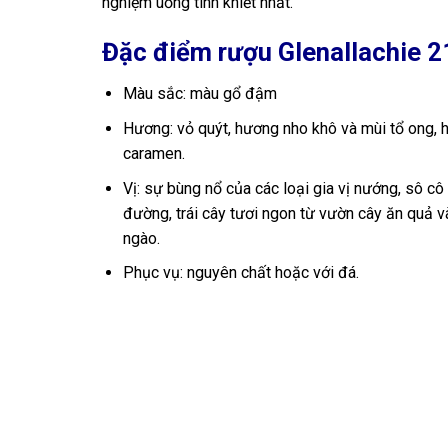
nghiệm uống tinh khiết nhất.
Đặc điểm rượu Glenallachie 
Màu sắc: màu gổ đậm
Hương: vỏ quýt, hương nho khô và mùi tổ ong, h
caramen.
Vị: sự bùng nổ của các loại gia vị nướng, sô c
đường, trái cây tươi ngon từ vườn cây ăn quả 
ngào.
Phục vụ: nguyên chất hoặc với đá.