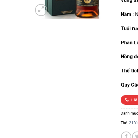
Vùng sả
Năm :
N
Tuổi rư
Phân Lo
Nồng đ
Thể tíc
Quy Cá
Liê
Danh mục
Thẻ:
21 Y