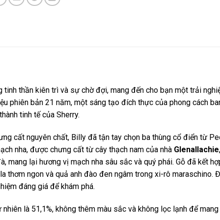
 tinh thần kiên trì và sự chờ đợi, mang đến cho bạn một trải ngh
iệu phiên bản 21 năm, một sáng tạo đích thực của phong cách ba
hành tinh tế của Sherry.
ưng cất nguyên chất, Billy đã tận tay chọn ba thùng cổ điển từ P
mạch nha, được chưng cất từ cây thạch nam của nhà
Glenallachie
đà, mang lại hương vị mạch nha sâu sắc và quý phái. Gỗ đã kết hợ
ô la thơm ngon và quả anh đào đen ngâm trong xi-rô maraschino. 
i nghiệm đáng giá để khám phá.
nhiên là 51,1%, không thêm màu sắc và không lọc lạnh để mang l