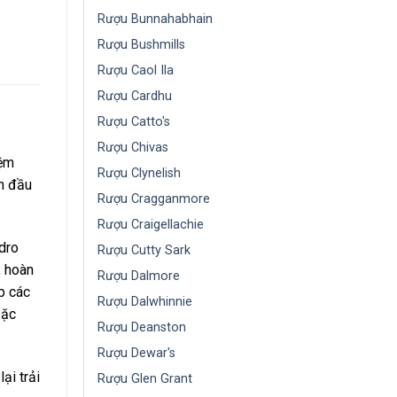
Rượu Bunnahabhain
Rượu Bushmills
Rượu Caol Ila
Rượu Cardhu
Rượu Catto's
Rượu Chivas
iệm
Rượu Clynelish
n đầu
Rượu Cragganmore
Rượu Craigellachie
edro
Rượu Cutty Sark
, hoàn
Rượu Dalmore
p các
Rượu Dalwhinnie
Đặc
Rượu Deanston
Rượu Dewar's
ại trải
Rượu Glen Grant