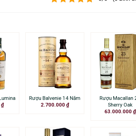
 Lumina
Rượu Balvenie 14 Năm
Rượu Macallan 
Sherry Oak
0
₫
2.700.000
₫
63.000.000
₫