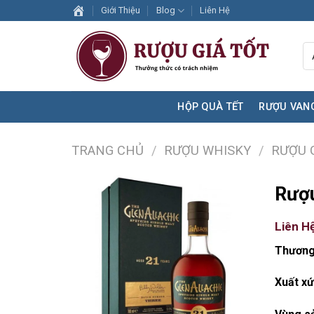
Skip
Giới Thiệu
Blog
Liên Hệ
to
content
HỘP QUÀ TẾT
RƯỢU VAN
TRANG CHỦ
/
RƯỢU WHISKY
/
RƯỢU 
Rượu
Liên H
Thương
Xuất xứ