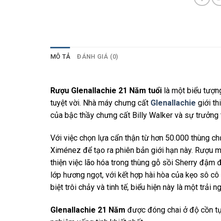
MÔ TẢ
ĐÁNH GIÁ (0)
Rượu Glenallachie 21 Năm tuổi
là một biểu tượng
tuyệt vời. Nhà máy chưng cất
Glenallachie
giới th
của bậc thầy chưng cất Billy Walker và sự trưởng t
Với việc chọn lựa cẩn thận từ hơn 50.000 thùng ch
Ximénez để tạo ra phiên bản giới hạn này. Rượu 
thiện việc lão hóa trong thùng gỗ sồi Sherry đậm 
lớp hương ngọt, với kết hợp hài hòa của kẹo sô c
biệt trôi chảy và tinh tế, biểu hiện này là một trả
Glenallachie 21 Năm
được đóng chai ở độ cồn tự 