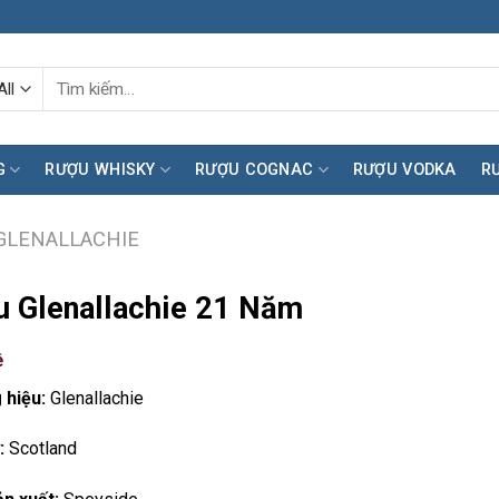
Tìm
kiếm:
G
RƯỢU WHISKY
RƯỢU COGNAC
RƯỢU VODKA
R
GLENALLACHIE
 Glenallachie 21 Năm
ệ
 hiệu:
Glenallachie
:
Scotland