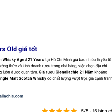
rs Old
giá tốt
ch Whisky Aged 21 Years
tại Hồ Chí Minh giá bao nhiêu là yếu tố
ởng thức và kinh doanh rượu trong nhà hàng, việc chọn địa chỉ
g
luôn được quan tâm.
Giá rượu Glenallachie 21 Năm
khoảng
ingle Malt Scotch Whisky
có chất lượng vượt trội, giá cạnh tranh
allachie.com
5/5 - (5 bình c