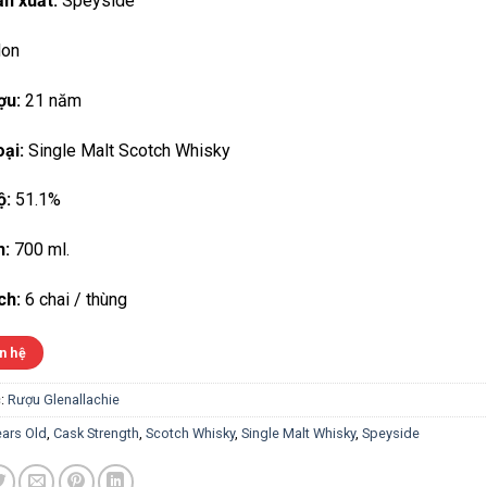
n xuất:
Speyside
on
ợu:
21 năm
ại:
Single Malt Scotch Whisky
ộ:
51.1%
h:
700 ml.
ch:
6 chai / thùng
n hệ
:
Rượu Glenallachie
ears Old
,
Cask Strength
,
Scotch Whisky
,
Single Malt Whisky
,
Speyside