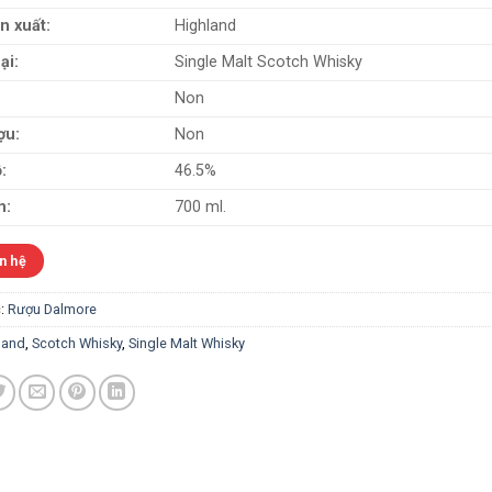
n xuất:
Highland
ại:
Single Malt Scotch Whisky
Non
ợu:
Non
:
46.5%
h:
700 ml.
n hệ
:
Rượu Dalmore
land
,
Scotch Whisky
,
Single Malt Whisky