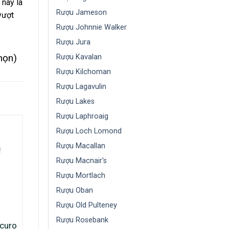
 này là
Rượu Jameson
vượt
Rượu Johnnie Walker
Rượu Jura
họn)
Rượu Kavalan
Rượu Kilchoman
Rượu Lagavulin
Rượu Lakes
Rượu Laphroaig
Rượu Loch Lomond
Rượu Macallan
Rượu Macnair's
Rượu Mortlach
Rượu Oban
Rượu Old Pulteney
Rượu Rosebank
curo