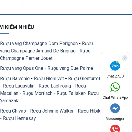
M KIẾM NHIỀU
Rượu vang Champagne Dom Perignon
-
Rượu
vang Champagne Armand De Brignac
-
Rượu
Champagne Perrier Jouet
Rượu vang Opus One
-
Rượu vang Due Palme
Chat ZALO
Rượu Balvenie
-
Rượu Glenlivet
-
Rượu Glenturret
-
Rượu Lagavulin
-
Rượu Laphroaig
-
Rượu
Macallan
-
Rượu Mortlach
-
Rượu Talisker
-
Rượu
Chat WhatsApp
Yamazaki
Rượu Chivas
-
Rượu Johnnie Walker
-
Rượu Hibiki
-
Rượu Hennessy
Messenger