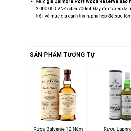
Mức
giá Dalmore Port Wood Reserve bao 
2.000.000 VNĐ/chai 700ml. Đây được xem là 
trội, và mức giá cạnh tranh, phù hợp để sưu tầm
SẢN PHẨM TƯƠNG TỰ
Rượu Balvenie 12 Năm
Rượu Laphr