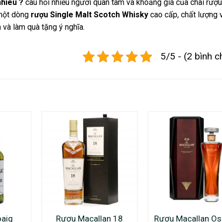
nhiêu ?
câu hỏi nhiều người quan tâm và khoảng giá của chai rượu
một dòng
rượu Single Malt Scotch Whisky
cao cấp, chất lượng 
 và làm quà tặng ý nghĩa.
5/5 - (2 bình c
oaig
Rượu Macallan 18
Rượu Macallan Os