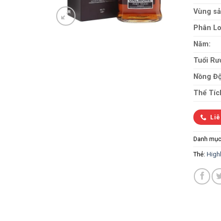
Vùng sả
Phân Lo
Năm:
Tuổi Rư
Nồng Độ
Thể Tíc
Liê
Danh mục
Thẻ:
High