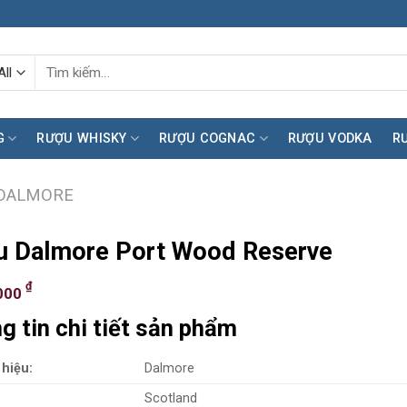
Tìm
kiếm:
G
RƯỢU WHISKY
RƯỢU COGNAC
RƯỢU VODKA
R
DALMORE
 Dalmore Port Wood Reserve
₫
000
g tin chi tiết sản phẩm
hiệu:
Dalmore
Scotland