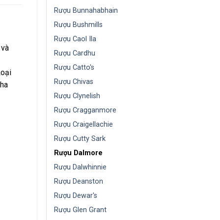
Rượu Bunnahabhain
Rượu Bushmills
Rượu Caol Ila
 và
Rượu Cardhu
Rượu Catto's
Loại
Rượu Chivas
Nha
Rượu Clynelish
Rượu Cragganmore
Rượu Craigellachie
Rượu Cutty Sark
Rượu Dalmore
Rượu Dalwhinnie
Rượu Deanston
Rượu Dewar's
Rượu Glen Grant