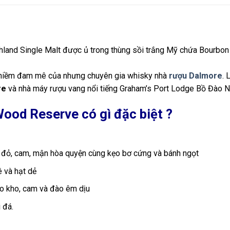
hland Single Malt được ủ trong thùng sồi trắng Mỹ chứa Bourbon
, niềm đam mê của nhưng chuyên gia whisky nhà
rượu Dalmore
. 
re
và nhà máy rượu vang nổi tiếng Graham’s Port Lodge Bồ Đào 
ood Reserve có gì đặc biệt ?
ây đỏ, cam, mận hòa quyện cùng kẹo bơ cứng và bánh ngọt
 và hạt dẻ
o kho, cam và đào êm dịu
 đá.