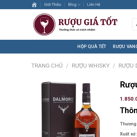
Skip
Giới Thiệu
Blog
Liên Hệ
to
content
HỘP QUÀ TẾT
RƯỢU VAN
TRANG CHỦ
/
RƯỢU WHISKY
/
RƯỢU 
Rượu
1.850.
Thôn
Thương 
Xuất xứ: