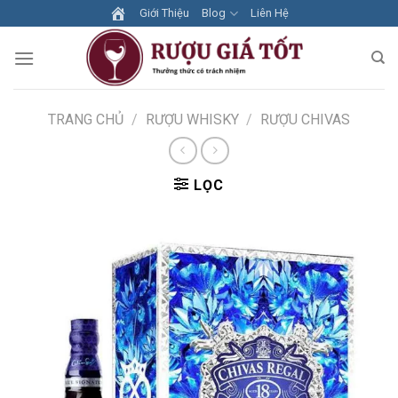
Skip
Giới Thiệu
Blog
Liên Hệ
to
content
TRANG CHỦ
/
RƯỢU WHISKY
/
RƯỢU CHIVAS
LỌC