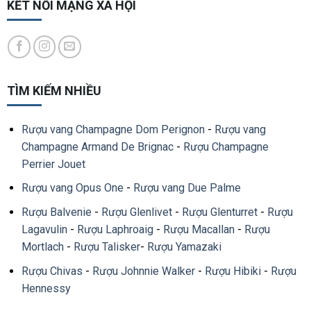
KẾT NỐI MẠNG XÃ HỘI
TÌM KIẾM NHIỀU
Rượu vang Champagne Dom Perignon
-
Rượu vang
Champagne Armand De Brignac
-
Rượu Champagne
Perrier Jouet
Rượu vang Opus One
-
Rượu vang Due Palme
Rượu Balvenie
-
Rượu Glenlivet
-
Rượu Glenturret
-
Rượu
Lagavulin
-
Rượu Laphroaig
-
Rượu Macallan
-
Rượu
Mortlach
-
Rượu Talisker
-
Rượu Yamazaki
Rượu Chivas
-
Rượu Johnnie Walker
-
Rượu Hibiki
-
Rượu
Hennessy