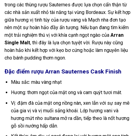
trong các thùng rượu Sauternes được lựa chọn cẩn thận từ
các nhà sản xuất nhỏ tài năng tại vùng Bordeaux. Sự kết hợp
giữa hương vị tinh túy của rượu vang và Mạch nha đơn tạo
nên một sự hoàn hảo đầy ấn tượng. Nếu bạn đang tìm kiếm
một trải nghiệm thú vị với khía cạnh ngọt ngào của
Arran
Single Malt
, thì đây là lựa chọn tuyệt vời. Rượu này cũng
hoàn hảo khi kết hợp với kẹo bơ cứng hoặc làm nguyên liệu
cho bánh pudding thơm ngon.
Đặc điểm rượu Arran Sauternes Cask Finish
Màu sắc: màu vàng nhạt
Hương: thơm ngọt của mật ong và cam quýt tươi mát.
Vị: đậm đà của mật ong nồng nàn, xen lẫn với sự say mê
của gia vị và vị muối sảng khoái. Lớp hương vani và
hương mứt nho sultana mở ra dần, tiếp theo là nốt hương
gỗ sồi nướng hấp dẫn.