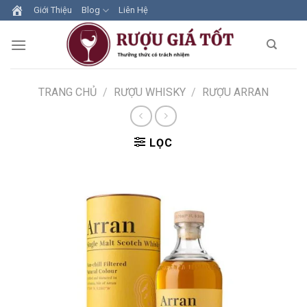
Skip
Giới Thiệu
Blog
Liên Hệ
to
content
TRANG CHỦ
/
RƯỢU WHISKY
/
RƯỢU ARRAN
LỌC