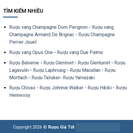
TÌM KIẾM NHIỀU
Rượu vang Champagne Dom Perignon
-
Rượu vang
Champagne Armand De Brignac
-
Rượu Champagne
Perrier Jouet
Rượu vang Opus One
-
Rượu vang Due Palme
Rượu Balvenie
-
Rượu Glenlivet
-
Rượu Glenturret
-
Rượu
Lagavulin
-
Rượu Laphroaig
-
Rượu Macallan
-
Rượu
Mortlach
-
Rượu Talisker
-
Rượu Yamazaki
Rượu Chivas
-
Rượu Johnnie Walker
-
Rượu Hibiki
-
Rượu
Hennessy
Copyright 2026 ©
Rượu Giá Tốt