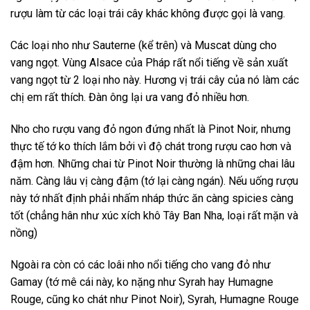
rượu làm từ các loại trái cây khác không được gọi là vang.
Các loại nho như Sauterne (kể trên) và Muscat dùng cho
vang ngọt. Vùng Alsace của Pháp rất nổi tiếng về sản xuất
vang ngọt từ 2 loại nho này. Hương vị trái cây của nó làm các
chị em rất thích. Đàn ông lại ưa vang đỏ nhiều hơn.
Nho cho rượu vang đỏ ngon đứng nhất là Pinot Noir, nhưng
thực tế tớ ko thích lắm bởi vì độ chát trong rượu cao hơn và
đậm hơn. Những chai từ Pinot Noir thường là những chai lâu
năm. Càng lâu vị càng đậm (tớ lại càng ngán). Nếu uống rượu
này tớ nhất định phải nhấm nháp thức ăn càng spicies càng
tốt (chẳng hân như xúc xích khô Tây Ban Nha, loại rất mặn và
nồng)
Ngoài ra còn có các loâi nho nổi tiếng cho vang đỏ như
Gamay (tớ mê cái này, ko nặng như Syrah hay Humagne
Rouge, cũng ko chát như Pinot Noir), Syrah, Humagne Rouge