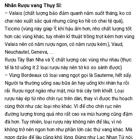
Nhãn Rượu vang Thụy Sĩ:
– Valais (chất lượng bảo đảm quanh năm suốt tháng, ko có
chai nào xuất sắc quá nhưng cũng ko hề có chai tệ quá),
Ticcino (vùng này gíap Ý, khí hậu ấm hơn, nho chất lượng tốt
hơn các vùng khác, tuy nhiên kĩ thuật trồng trọt kém hơn vùng
Valais nên có năm rượu ngon, có năm rượu kém.), Vaud,
Neuchautel, Geneva, ….
Rượu Tây Ban Nha và Ý, chất lượng các vùng như nhau (thực
tế là tớ uống ít 2 loại rượu này nên tớ kó so sánh được)
– Vùng Bordeaux có loại vang ngọt gọi là Sauterne, hết sẩy.
Người ta thường uống sau bữa ăn hay uống khi nhàn hạ rỗi
rãi. Rượu ngọt ngào như mật, mùi trái cây tinh khiết. Loại
rượu này ép từ nho chín rục trên dàn, thay vì được thu hoạch
cùng thời như các loại nho khác. Vì để cho chín rục nên
đường lượng trong quả nho rất cao va mùi hương cũng đậm
đà hơn. Tuy nhiên, loại rượu này không nên để lâu, vì nó
không trở nên ngon hơn như phần lớn các thứ vang khác. Mà
ngon dzậy để lâu cũng khó lòng. Đúng như Lạc Nhạn Tử nói,