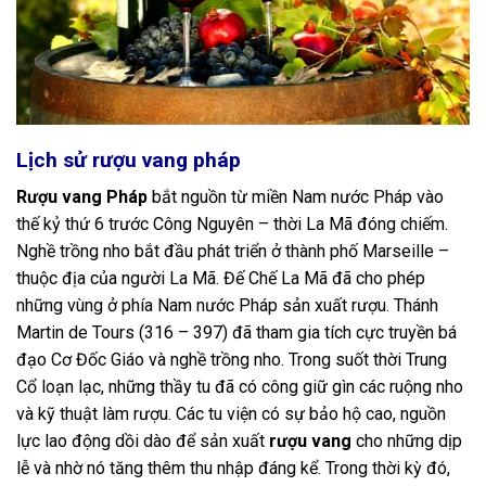
Lịch sử rượu vang pháp
Rượu vang Pháp
bắt nguồn từ miền Nam nước Pháp vào
thế kỷ thứ 6 trước Công Nguyên – thời La Mã đóng chiếm.
Nghề trồng nho bắt đầu phát triển ở thành phố Marseille –
thuộc địa của người La Mã. Đế Chế La Mã đã cho phép
những vùng ở phía Nam nước Pháp sản xuất rượu. Thánh
Martin de Tours (316 – 397) đã tham gia tích cực truyền bá
đạo Cơ Đốc Giáo và nghề trồng nho. Trong suốt thời Trung
Cổ loạn lạc, những thầy tu đã có công giữ gìn các ruộng nho
và kỹ thuật làm rượu. Các tu viện có sự bảo hộ cao, nguồn
lực lao động dồi dào để sản xuất
rượu vang
cho những dịp
lễ và nhờ nó tăng thêm thu nhập đáng kể. Trong thời kỳ đó,