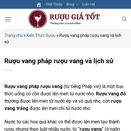
Skip
Giới Thiệu
Blog
Liên Hệ
to
content
Trang chủ
»
Kiến Thức Rượu
»
Rượu vang pháp rượu vang và lịch
sử
Rượu vang pháp rượu vang và lịch sử
Rượu vang pháp rượu vang
(từ tiếng Pháp vin) là một loại
thức uống có cồn được lên men từ nước nho.
Rượu vang đỏ
thường được lên men từ nước ép và vỏ quả nho, còn
rượu
vang trắng
được lên men chỉ từ nước nho.
Nước từ các hoa quả khác có thể được lên men tạo thành
rượu, nhưng theo luật nhiều nước, từ “
rượu vang
” (ở ngôn