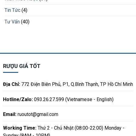
Tin Tức
(4)
Tư Vấn
(40)
RƯỢU GIÁ TỐT
Địa Chỉ:
772 Điện Biên Phủ, P1, Q.Bình Thạnh, TP Hồ Chí Minh
Hotline/Zalo:
093.26.27.599 (Vietnamese - English)
Email:
ruoutot@gmail.com
Working Time:
Thứ 2 - Chủ Nhật (08:00-22:00) Monday -
Sunday (8AM - 10PM)