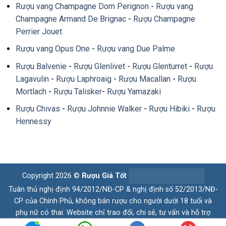
Rượu vang Champagne Dom Perignon
-
Rượu vang
Champagne Armand De Brignac
-
Rượu Champagne
Perrier Jouet
Rượu vang Opus One
-
Rượu vang Due Palme
Rượu Balvenie
-
Rượu Glenlivet
-
Rượu Glenturret
-
Rượu
Lagavulin
-
Rượu Laphroaig
-
Rượu Macallan
-
Rượu
Mortlach
-
Rượu Talisker
-
Rượu Yamazaki
Rượu Chivas
-
Rượu Johnnie Walker
-
Rượu Hibiki
-
Rượu
Hennessy
Copyright 2026 ©
Rượu Giá Tốt
Tuân thủ nghị định 94/2012/NĐ-CP & nghị định số 52/2013/NĐ-
CP của Chính Phủ, không bán rượu cho người dưới 18 tuổi và
phụ nữ có thai. Website chỉ trao đổi, chi sẻ, tư vấn và hỗ trợ
thông tin, kiến thức, những trải nghiệm về rượu. Quý Khách có