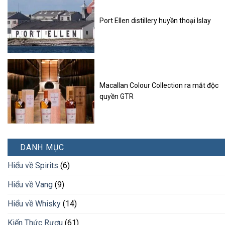
Port Ellen distillery huyền thoại Islay
Macallan Colour Collection ra mắt độc
quyền GTR
DANH MỤC
Hiểu về Spirits
(6)
Hiểu về Vang
(9)
Hiểu về Whisky
(14)
Kiến Thức Rượu
(61)