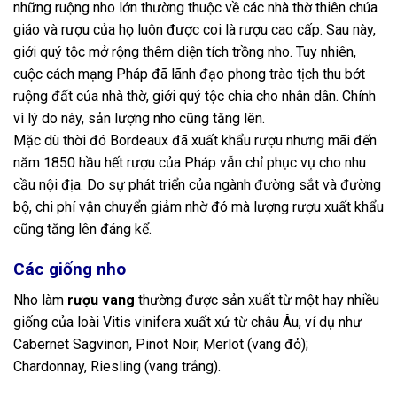
những ruộng nho lớn thường thuộc về các nhà thờ thiên chúa
giáo và rượu của họ luôn được coi là rượu cao cấp. Sau này,
giới quý tộc mở rộng thêm diện tích trồng nho. Tuy nhiên,
cuộc cách mạng Pháp đã lãnh đạo phong trào tịch thu bớt
ruộng đất của nhà thờ, giới quý tộc chia cho nhân dân. Chính
vì lý do này, sản lượng nho cũng tăng lên.
Mặc dù thời đó Bordeaux đã xuất khẩu rượu nhưng mãi đến
năm 1850 hầu hết rượu của Pháp vẫn chỉ phục vụ cho nhu
cầu nội địa. Do sự phát triển của ngành đường sắt và đường
bộ, chi phí vận chuyển giảm nhờ đó mà lượng rượu xuất khẩu
cũng tăng lên đáng kể.
Các giống nho
Nho làm
rượu vang
thường được sản xuất từ một hay nhiều
giống của loài Vitis vinifera xuất xứ từ châu Âu, ví dụ như
Cabernet Sagvinon, Pinot Noir, Merlot (vang đỏ);
Chardonnay, Riesling (vang trắng).