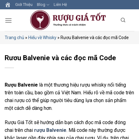
Skip
Giới Thiệu
Blog
Liên Hệ
to
content
Trang chủ
»
Hiểu về Whisky
»
Rươu Balvenie và các đọc mã Code
Rươu Balvenie và các đọc mã Code
Rượu Balvenie
là một thương hiệu rượu whisky nổi tiếng
trên toàn cầu, bao gồm cả Việt Nam. Hiểu rõ về mã code trên
chai rượu có thể giúp người tiêu dùng lựa chọn sản phẩm
một cách dễ dàng hơn.
Rượu Giá Tốt sẽ hướng dẫn bạn cách đọc mã code đóng
chai trên chai
rượu Balvenie
. Mã code này thường được
khắc laser gần đáy phía sau của chai rượu. Ví dụ, trên chai